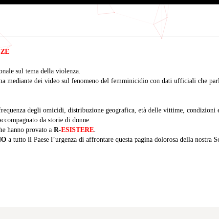
NZE
nale sul tema della violenza.
a mediante dei video sul fenomeno del femminicidio con dati ufficiali che par
 frequenza degli omicidi, distribuzione geografica, età delle vittime, condizion
 accompagnato da storie di donne.
he hanno provato a
R-
ESISTERE
.
NO
a tutto il Paese l’urgenza di affrontare questa pagina dolorosa della nostra S